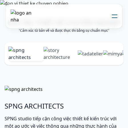
ĐỐI TÁC THIẾT KẾ CHUYÊN NGHIỆP
“Cảm xúc từ bản vẽ và được thực thi bằng sự chuẩn mực”
Về chúng tôi
Thi công xây dựng
Đối tác thiết kế
Dự án
Nhật kí thi công
Mẫu nhà
Liên hệ
SPNG ARCHITECTS
SPNG studio tiếp cận công việc thiết kế kiến trúc với
một ao ước về việc thông qua những thực hành của