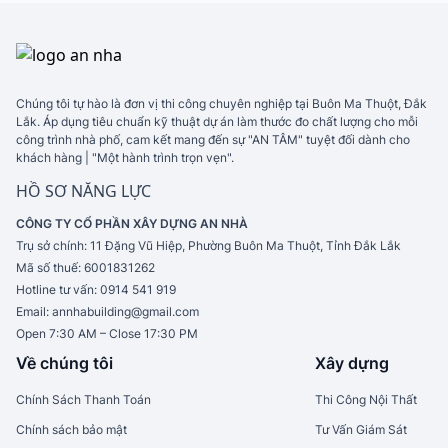
Chúng tôi tự hào là đơn vị thi công chuyên nghiệp tại Buôn Ma Thuột, Đắk
Lắk. Áp dụng tiêu chuẩn kỹ thuật dự án làm thước đo chất lượng cho mỗi
công trình nhà phố, cam kết mang đến sự "AN TÂM" tuyệt đối dành cho
khách hàng | "Một hành trình trọn vẹn".
HỒ SƠ NĂNG LỰC
CÔNG TY CỔ PHẦN XÂY DỰNG AN NHÀ
Trụ sở chính:
11 Đặng Vũ Hiệp, Phường Buôn Ma Thuột, Tỉnh Đắk Lắk
Mã số thuế:
6001831262
Hotline tư vấn:
0914 541 919
Email:
annhabuilding@gmail.com
Open 7:30 AM – Close 17:30 PM
Về chúng tôi
Xây dựng
Chính Sách Thanh Toán
Thi Công Nội Thất
Chính sách bảo mật
Tư Vấn Giám Sát