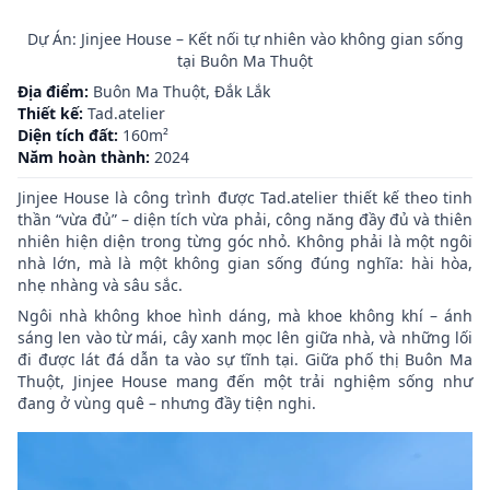
Dự Án: Jinjee House – Kết nối tự nhiên vào không gian sống
tại Buôn Ma Thuột
Địa điểm:
Buôn Ma Thuột, Đắk Lắk
Thiết kế:
Tad.atelier
Diện tích đất:
160m²
Năm hoàn thành:
2024
Jinjee House là công trình được Tad.atelier thiết kế theo tinh
thần “vừa đủ” – diện tích vừa phải, công năng đầy đủ và thiên
nhiên hiện diện trong từng góc nhỏ. Không phải là một ngôi
nhà lớn, mà là một không gian sống đúng nghĩa: hài hòa,
nhẹ nhàng và sâu sắc.
Ngôi nhà không khoe hình dáng, mà khoe không khí – ánh
sáng len vào từ mái, cây xanh mọc lên giữa nhà, và những lối
đi được lát đá dẫn ta vào sự tĩnh tại. Giữa phố thị Buôn Ma
Thuột, Jinjee House mang đến một trải nghiệm sống như
đang ở vùng quê – nhưng đầy tiện nghi.