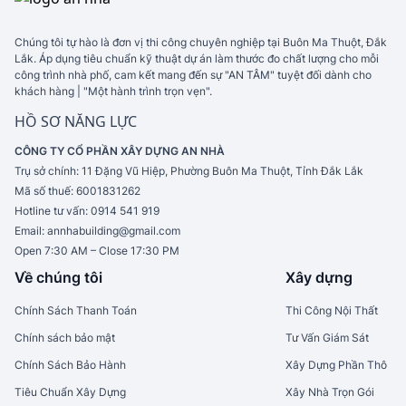
Chúng tôi tự hào là đơn vị thi công chuyên nghiệp tại Buôn Ma Thuột, Đắk
Lắk. Áp dụng tiêu chuẩn kỹ thuật dự án làm thước đo chất lượng cho mỗi
công trình nhà phố, cam kết mang đến sự "AN TÂM" tuyệt đối dành cho
khách hàng | "Một hành trình trọn vẹn".
HỒ SƠ NĂNG LỰC
CÔNG TY CỔ PHẦN XÂY DỰNG AN NHÀ
Trụ sở chính:
11 Đặng Vũ Hiệp, Phường Buôn Ma Thuột, Tỉnh Đắk Lắk
Mã số thuế:
6001831262
Hotline tư vấn:
0914 541 919
Email:
annhabuilding@gmail.com
Open 7:30 AM – Close 17:30 PM
Về chúng tôi
Xây dựng
Chính Sách Thanh Toán
Thi Công Nội Thất
Chính sách bảo mật
Tư Vấn Giám Sát
Chính Sách Bảo Hành
Xây Dựng Phần Thô
Tiêu Chuẩn Xây Dựng
Xây Nhà Trọn Gói