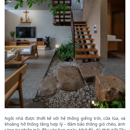
Ngôi nhà được thiết kế với hệ thống giếng trời, cửa lùa, và
khoảng hở thông tầng hợp lý – đảm bảo thông gió chéo, ánh
sáng tự nhiên trải đều vào ban ngày. Nhờ đó, dù thời tiết Tây