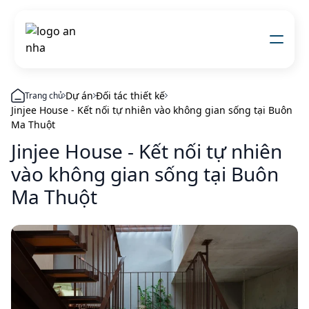
Về chúng tôi
Thi công xây dựng
Dự án
Đối tác thiết kế
Trang chủ
Đối tác thiết kế
Jinjee House - Kết nối tự nhiên vào không gian sống tại Buôn
Dự án
Ma Thuột
Nhật kí thi công
Jinjee House - Kết nối tự nhiên
Mẫu nhà
Liên hệ
vào không gian sống tại Buôn
Ma Thuột