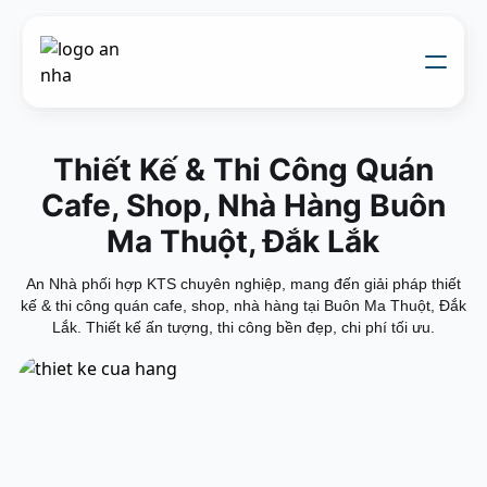
Về chúng tôi
Thi công xây dựng
Thiết Kế & Thi Công Quán
Đối tác thiết kế
Dự án
Cafe, Shop, Nhà Hàng Buôn
Nhật kí thi công
Mẫu nhà
Ma Thuột, Đắk Lắk
Liên hệ
An Nhà phối hợp KTS chuyên nghiệp, mang đến giải pháp thiết
kế & thi công quán cafe, shop, nhà hàng tại Buôn Ma Thuột, Đắk
Lắk. Thiết kế ấn tượng, thi công bền đẹp, chi phí tối ưu.