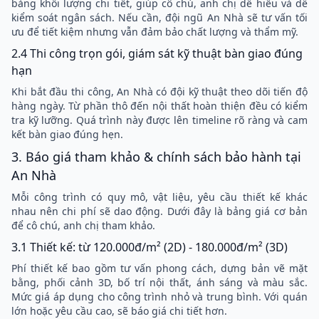
bảng khối lượng chi tiết, giúp cô chú, anh chị dễ hiểu và dễ
kiểm soát ngân sách. Nếu cần, đội ngũ An Nhà sẽ tư vấn tối
ưu để tiết kiệm nhưng vẫn đảm bảo chất lượng và thẩm mỹ.
2.4 Thi công trọn gói, giám sát kỹ thuật bàn giao đúng
hạn
Khi bắt đầu thi công, An Nhà có đội kỹ thuật theo dõi tiến độ
hàng ngày. Từ phần thô đến nội thất hoàn thiện đều có kiểm
tra kỹ lưỡng. Quá trình này được lên timeline rõ ràng và cam
kết bàn giao đúng hẹn.
3. Báo giá tham khảo & chính sách bảo hành tại
An Nhà
Mỗi công trình có quy mô, vật liệu, yêu cầu thiết kế khác
nhau nên chi phí sẽ dao động. Dưới đây là bảng giá cơ bản
để cô chú, anh chị tham khảo.
3.1 Thiết kế: từ 120.000đ/m² (2D) - 180.000đ/m² (3D)
Phí thiết kế bao gồm tư vấn phong cách, dựng bản vẽ mặt
bằng, phối cảnh 3D, bố trí nội thất, ánh sáng và màu sắc.
Mức giá áp dụng cho công trình nhỏ và trung bình. Với quán
lớn hoặc yêu cầu cao, sẽ báo giá chi tiết hơn.