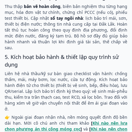
Thu thập
bản vẽ hoàn công
, biên bản nghiệm thu từng hạng
mục, hóa đơn vật tư chính, chứng chỉ PCCC (nếu có), phiếu
test thiết bị. Cập nhật
sổ tay ngôi nhà
: lịch bảo trì mái, sơn,
thiết bị điện nước; thông tin nhà cung cấp tại Đắk Lắk. Hoàn
tất thủ tục hoàn công theo quy định địa phương, đổi định
mức điện nước, đăng ký tạm trú. Bộ hồ sơ đầy đủ giúp bảo
hành nhanh và thuận lợi khi định giá tài sản, thế chấp về
sau.
5. Kích hoạt bảo hành & thiết lập quy trình sử
dụng
Liên hệ nhà thầu/kỹ sư bàn giao checklist vận hành: chống
thấm, mái, máy bơm, lọc nước, cửa tự động. Kích hoạt bảo
hành điện tử cho thiết bị (thiết bị vệ sinh, bếp, điều hòa), lưu
QR/serial. Lập lịch bảo trì định kỳ theo quý: vệ sinh mái–phễu
thu, kiểm tra trần thạch cao, test RCD, xả lọc bồn. Trao đổi với
hàng xóm về giờ vận chuyển nội thất để êm ái giai đoạn vào
ở.
👉 Ngoài giai đoạn nhận nhà, nền móng quyết định độ bền
dài hạn. Mời cô chú anh chị tham khảo
[
Khi nào nên lựa
chọn phương án thi công móng cọc
]
và
[
Khi nào nên chọn