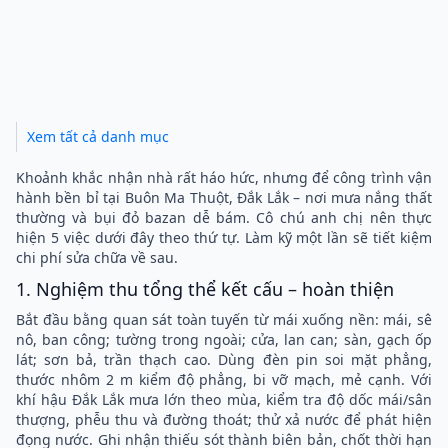
Xem tất cả danh mục
Khoảnh khắc nhận nhà rất háo hức, nhưng để công trình vận
hành bền bỉ tại Buôn Ma Thuột, Đắk Lắk – nơi mưa nắng thất
thường và bụi đỏ bazan dễ bám. Cô chú anh chị nên thực
hiện 5 việc dưới đây theo thứ tự. Làm kỹ một lần sẽ tiết kiệm
chi phí sửa chữa về sau.
1. Nghiệm thu tổng thể kết cấu – hoàn thiện
Bắt đầu bằng quan sát toàn tuyến từ mái xuống nền: mái, sê
nô, ban công; tường trong ngoài; cửa, lan can; sàn, gạch ốp
lát; sơn bả, trần thạch cao. Dùng đèn pin soi mặt phẳng,
thước nhôm 2 m kiểm độ phẳng, bi vỡ mạch, mẻ cạnh. Với
khí hậu Đắk Lắk mưa lớn theo mùa, kiểm tra độ dốc mái/sân
thượng, phễu thu và đường thoát; thử xả nước để phát hiện
đọng nước. Ghi nhận thiếu sót thành biên bản, chốt thời hạn