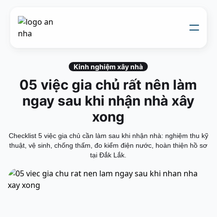
Về chúng tôi
Thi công xây dựng
Kinh nghiệm xây nhà
Đối tác thiết kế
05 việc gia chủ rất nên làm
Dự án
Nhật kí thi công
ngay sau khi nhận nhà xây
Mẫu nhà
Liên hệ
xong
Checklist 5 việc gia chủ cần làm sau khi nhận nhà: nghiệm thu kỹ
thuật, vệ sinh, chống thấm, đo kiểm điện nước, hoàn thiện hồ sơ
tại Đắk Lắk.