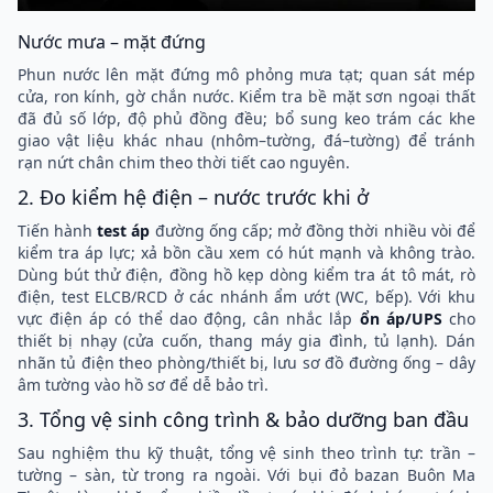
Nước mưa – mặt đứng
Phun nước lên mặt đứng mô phỏng mưa tạt; quan sát mép
cửa, ron kính, gờ chắn nước. Kiểm tra bề mặt sơn ngoại thất
đã đủ số lớp, độ phủ đồng đều; bổ sung keo trám các khe
giao vật liệu khác nhau (nhôm–tường, đá–tường) để tránh
rạn nứt chân chim theo thời tiết cao nguyên.
2. Đo kiểm hệ điện – nước trước khi ở
Tiến hành
test áp
đường ống cấp; mở đồng thời nhiều vòi để
kiểm tra áp lực; xả bồn cầu xem có hút mạnh và không trào.
Dùng bút thử điện, đồng hồ kẹp dòng kiểm tra át tô mát, rò
điện, test ELCB/RCD ở các nhánh ẩm ướt (WC, bếp). Với khu
vực điện áp có thể dao động, cân nhắc lắp
ổn áp/UPS
cho
thiết bị nhạy (cửa cuốn, thang máy gia đình, tủ lạnh). Dán
nhãn tủ điện theo phòng/thiết bị, lưu sơ đồ đường ống – dây
âm tường vào hồ sơ để dễ bảo trì.
3. Tổng vệ sinh công trình & bảo dưỡng ban đầu
Sau nghiệm thu kỹ thuật, tổng vệ sinh theo trình tự: trần –
tường – sàn, từ trong ra ngoài. Với bụi đỏ bazan Buôn Ma