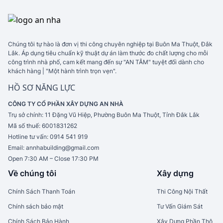
Chúng tôi tự hào là đơn vị thi công chuyên nghiệp tại Buôn Ma Thuột, Đắk
Lắk. Áp dụng tiêu chuẩn kỹ thuật dự án làm thước đo chất lượng cho mỗi
công trình nhà phố, cam kết mang đến sự "AN TÂM" tuyệt đối dành cho
khách hàng | "Một hành trình trọn vẹn".
HỒ SƠ NĂNG LỰC
CÔNG TY CỔ PHẦN XÂY DỰNG AN NHÀ
Trụ sở chính:
11 Đặng Vũ Hiệp, Phường Buôn Ma Thuột, Tỉnh Đắk Lắk
Mã số thuế:
6001831262
Hotline tư vấn:
0914 541 919
Email:
annhabuilding@gmail.com
Open 7:30 AM – Close 17:30 PM
Về chúng tôi
Xây dựng
Chính Sách Thanh Toán
Thi Công Nội Thất
Chính sách bảo mật
Tư Vấn Giám Sát
Chính Sách Bảo Hành
Xây Dựng Phần Thô