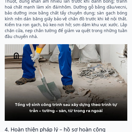
Thuột, dùng khăn ẩm nhiều lần trước khi đánh bóng; tránh
hoá chất mạnh làm xỉn đá/nhôm. Dưỡng gỗ bằng dầu/vecni,
bảo dưỡng inox bằng chất tẩy chuyên dụng; sàn gạch bóng
kính nên dán băng giấy bảo vệ chân đồ trước khi kê nội thất.
Kiểm tra ron gạch, bù keo nơi hở; sơn dặm khu vực xước. Lắp
chặn cửa, nẹp chân tường để giảm va quệt trong những tuần
đầu chuyển nhà.
4. Hoàn thiện pháp lý – hồ sơ hoàn công