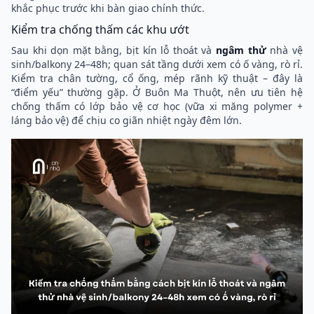
khắc phục trước khi bàn giao chính thức.
Kiểm tra chống thấm các khu ướt
Sau khi dọn mặt bằng, bịt kín lỗ thoát và
ngâm thử
nhà vệ
sinh/balkony 24–48h; quan sát tầng dưới xem có ố vàng, rò rỉ.
Kiểm tra chân tường, cổ ống, mép rãnh kỹ thuật – đây là
“điểm yếu” thường gặp. Ở Buôn Ma Thuột, nên ưu tiên hệ
chống thấm có lớp bảo vệ cơ học (vữa xi măng polymer +
láng bảo vệ) để chịu co giãn nhiệt ngày đêm lớn.