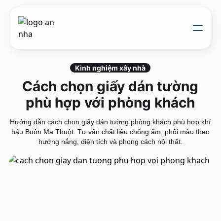
Về chúng tôi
Thi công xây dựng
Kinh nghiệm xây nhà
Đối tác thiết kế
Cách chọn giấy dán tường
Dự án
Nhật kí thi công
phù hợp với phòng khách
Mẫu nhà
Liên hệ
Hướng dẫn cách chọn giấy dán tường phòng khách phù hợp khí
hậu Buôn Ma Thuột. Tư vấn chất liệu chống ẩm, phối màu theo
hướng nắng, diện tích và phong cách nội thất.