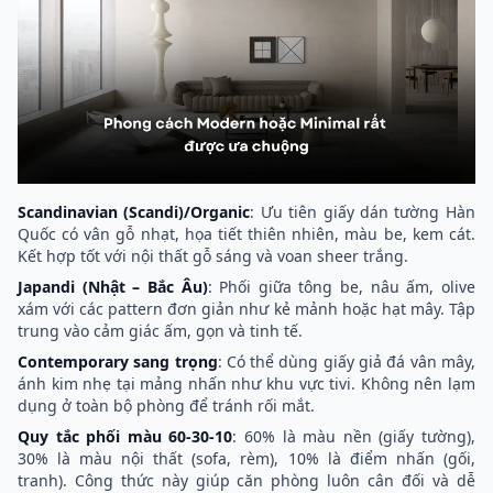
Scandinavian (Scandi)/Organic
: Ưu tiên giấy dán tường Hàn
Quốc có vân gỗ nhạt, họa tiết thiên nhiên, màu be, kem cát.
Kết hợp tốt với nội thất gỗ sáng và voan sheer trắng.
Japandi (Nhật – Bắc Âu)
: Phối giữa tông be, nâu ấm, olive
xám với các pattern đơn giản như kẻ mảnh hoặc hạt mây. Tập
trung vào cảm giác ấm, gọn và tinh tế.
Contemporary sang trọng
: Có thể dùng giấy giả đá vân mây,
ánh kim nhẹ tại mảng nhấn như khu vực tivi. Không nên lạm
dụng ở toàn bộ phòng để tránh rối mắt.
Quy tắc phối màu 60-30-10
: 60% là màu nền (giấy tường),
30% là màu nội thất (sofa, rèm), 10% là điểm nhấn (gối,
tranh). Công thức này giúp căn phòng luôn cân đối và dễ