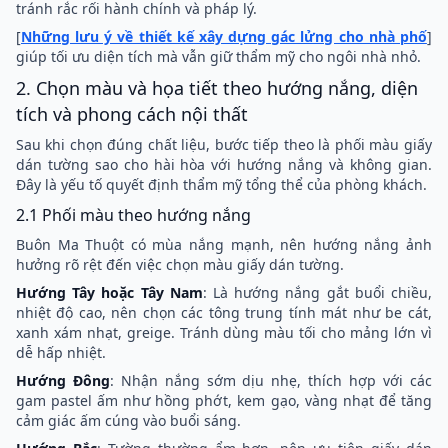
tránh rắc rối hành chính và pháp lý.
[
Những lưu ý về thiết kế xây dựng gác lửng cho nhà phố
]
giúp tối ưu diện tích mà vẫn giữ thẩm mỹ cho ngôi nhà nhỏ.
2. Chọn màu và họa tiết theo hướng nắng, diện
tích và phong cách nội thất
Sau khi chọn đúng chất liệu, bước tiếp theo là phối màu giấy
dán tường sao cho hài hòa với hướng nắng và không gian.
Đây là yếu tố quyết định thẩm mỹ tổng thể của phòng khách.
2.1 Phối màu theo hướng nắng
Buôn Ma Thuột có mùa nắng mạnh, nên hướng nắng ảnh
hưởng rõ rệt đến việc chọn màu giấy dán tường.
Hướng Tây hoặc Tây Nam
: Là hướng nắng gắt buổi chiều,
nhiệt độ cao, nên chọn các tông trung tính mát như be cát,
xanh xám nhạt, greige. Tránh dùng màu tối cho mảng lớn vì
dễ hấp nhiệt.
Hướng Đông
: Nhận nắng sớm dịu nhẹ, thích hợp với các
gam pastel ấm như hồng phớt, kem gạo, vàng nhạt để tăng
cảm giác ấm cúng vào buổi sáng.