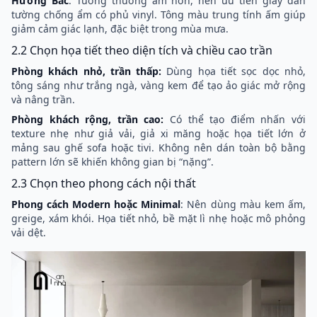
Hướng Bắc
: Tường thường ẩm hơn, nên ưu tiên giấy dán
tường chống ẩm có phủ vinyl. Tông màu trung tính ấm giúp
giảm cảm giác lạnh, đặc biệt trong mùa mưa.
2.2 Chọn họa tiết theo diện tích và chiều cao trần
Phòng khách nhỏ, trần thấp:
Dùng
họa tiết sọc dọc nhỏ,
tông sáng như trắng ngà, vàng kem để tạo ảo giác mở rộng
và nâng trần.
Phòng khách rộng, trần cao:
Có thể tạo điểm nhấn với
texture nhẹ như giả vải, giả xi măng hoặc họa tiết lớn ở
mảng sau ghế sofa hoặc tivi. Không nên dán toàn bộ bằng
pattern lớn sẽ khiến không gian bị “nặng”.
2.3 Chọn theo phong cách nội thất
Phong cách Modern hoặc Minimal
: Nên dùng màu kem ấm,
greige, xám khói. Họa tiết nhỏ, bề mặt lì nhẹ hoặc mô phỏng
vải dệt.