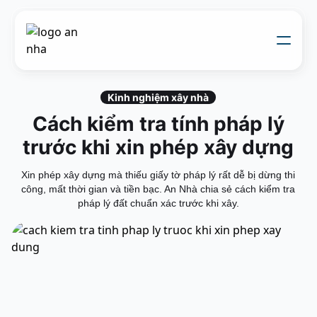
Về chúng tôi
Thi công xây dựng
Kinh nghiệm xây nhà
Đối tác thiết kế
Cách kiểm tra tính pháp lý
Dự án
Nhật kí thi công
trước khi xin phép xây dựng
Mẫu nhà
Liên hệ
Xin phép xây dựng mà thiếu giấy tờ pháp lý rất dễ bị dừng thi
công, mất thời gian và tiền bạc. An Nhà chia sẻ cách kiểm tra
pháp lý đất chuẩn xác trước khi xây.