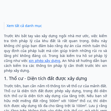
Xem tất cả danh mục
Trước khi bắt tay vào xây dựng ngôi nhà mơ ước, việc kiểm
tra tính pháp lý của khu đất là rất quan trọng. Điều này
không chỉ giúp bạn đảm bảo rằng dự án của mình tuân thủ
quy định của pháp luật mà còn giúp tránh những rủi ro và
lãng phí không đáng có. Trong bài kiểm tra hồ sơ pháp lý
cũng như việc
xin phép xây dựng
, An Nhà sẽ hướng dẫn bạn
cách kiểm tra các thông tin pháp lý cần thiết trước khi xin
phép xây dựng.
1. Thổ cư - Diện tích đất được xây dựng
Trước tiên, bạn cần nắm rõ thông tin về thổ cư của mảnh đất.
Thổ cư là diện tích đất được phép xây dựng, trong đó diện
tích thổ cư là diện tích xây dựng của tầng trệt. Nếu bạn sở
hữu một miếng đất rộng 500m² với 100m² thổ cư, thì diện
tích được xây dựng tối đa cho tầng trệt là 100m². Lưu ý rằng
các tầng trên không tính vào diện tích thổ cư, mà phải xem