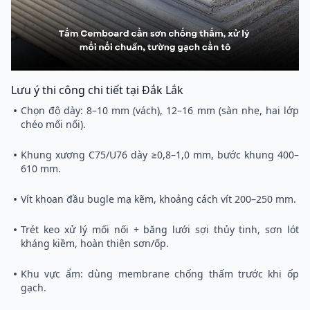
Lưu ý thi công chi tiết tại Đắk Lắk
Chọn độ dày: 8–10 mm (vách), 12–16 mm (sàn nhẹ, hai lớp
chéo mối nối).
Khung xương C75/U76 dày ≥0,8–1,0 mm, bước khung 400–
610 mm.
Vít khoan đầu bugle mạ kẽm, khoảng cách vít 200–250 mm.
Trét keo xử lý mối nối + băng lưới sợi thủy tinh, sơn lót
kháng kiềm, hoàn thiện sơn/ốp.
Khu vực ẩm: dùng membrane chống thấm trước khi ốp
gạch.