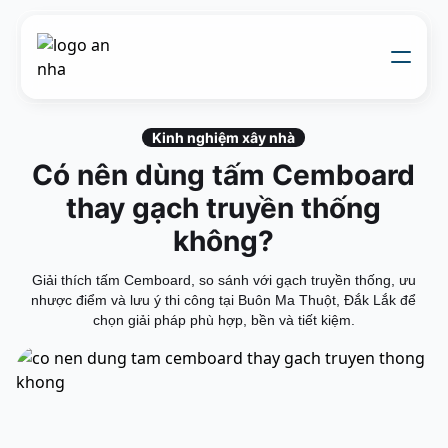
Về chúng tôi
Thi công xây dựng
Kinh nghiệm xây nhà
Đối tác thiết kế
Có nên dùng tấm Cemboard
Dự án
Nhật kí thi công
thay gạch truyền thống
Mẫu nhà
Liên hệ
không?
Giải thích tấm Cemboard, so sánh với gạch truyền thống, ưu
nhược điểm và lưu ý thi công tại Buôn Ma Thuột, Đắk Lắk để
chọn giải pháp phù hợp, bền và tiết kiệm.