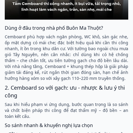
Dùng ở đâu trong nhà phố Buôn Ma Thuột?
Cemboard phù hợp
vách ngăn phòng, WC khô, sàn gác nhẹ,
ốp mặt dựng có mái che; đặc biệt hiệu quả khi cần thi công
nhanh, ít ồn trong khu dân cư. Với tường bao ngoài chịu mưa
gió Tây Nguyên, nên cân nhắc: chỉ dùng khi có hệ chống
thấm – che chắn tốt, ưu tiên tường gạch cho độ bền lâu dài.
Với nhà nâng tầng, Cemboard + khung thép hộp là giải pháp
giảm tải đáng kể, rút ngắn thời gian đóng sàn, hạn chế ảnh
hưởng hàng xóm so với xây gạch 110–220 mm truyền thống.
2. Cemboard so với gạch: ưu - nhược & lưu ý thi
công
Sau khi hiểu phạm vi ứng dụng, bước quan trọng là so sánh
và chốt biện pháp thi công để đạt thẩm mỹ – độ bền – an
toàn kết cấu.
So sánh nhanh & khuyến nghị lựa chọn