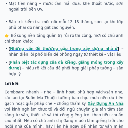
Mặt tiền nắng – mưa: cần mái đua, khe thoát nước, sơn
ngoài trời bền UV.
Bảo trì: kiểm tra mối nối mỗi 12–18 tháng, sơn lại khi lớp
phủ phai do nắng gắt cao nguyên.
👉 Bổ sung nền tảng quản trị rủi ro thi công, mời cô chú anh
chị tham khảo:
[
Những vấn đề thường gặp trong xây dựng nhà ở
]
–
nhận diện lỗi phổ biến để phòng ngay từ thiết kế – vật liệu.
[
Phân biệt tác dụng của đà kiềng, giằng móng trong xây
dựng
]
– hiểu rõ kết cấu để phối hợp giải pháp tường – sàn
hợp lý.
Lời kết
Cemboard nhanh – nhẹ – linh hoạt, phù hợp vách/sàn nhẹ,
cải tạo tại Buôn Ma Thuột; tường bao chịu mưa nên ưu tiên
gạch hoặc giải pháp che – chống thấm kỹ.
Xây Dựng An Nhà
với kinh nghiệm thực tế và đội ngũ chuyên gia tận tâm sẵn
sàng tư vấn, thiết kế và thi công giếng trời theo tiêu chuẩn
cao nhất. Nếu cô chú anh chị đang muốn làm giếng trời cho
ngôi nhà của mình, hãy liên hệ ngay để nhận tư vấn miễn