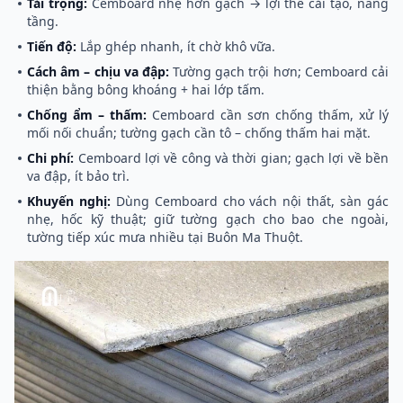
Tải trọng:
Cemboard nhẹ hơn gạch → lợi thế cải tạo, nâng
tầng.
Tiến độ:
Lắp ghép nhanh, ít chờ khô vữa.
Cách âm – chịu va đập:
Tường gạch trội hơn; Cemboard cải
thiện bằng bông khoáng + hai lớp tấm.
Chống ẩm – thấm:
Cemboard cần sơn chống thấm, xử lý
mối nối chuẩn; tường gạch cần tô – chống thấm hai mặt.
Chi phí:
Cemboard lợi về công và thời gian; gạch lợi về bền
va đập, ít bảo trì.
Khuyến nghị:
Dùng Cemboard cho vách nội thất, sàn gác
nhẹ, hốc kỹ thuật; giữ tường gạch cho bao che ngoài,
tường tiếp xúc mưa nhiều tại Buôn Ma Thuột.