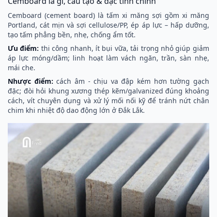
Cemboard là gì, cấu tạo & đặc tính chính
Cemboard (cement board) là tấm xi măng sợi gồm xi măng
Portland, cát mịn và sợi cellulose/PP, ép áp lực – hấp dưỡng,
tạo tấm phẳng bền, nhẹ, chống ẩm tốt.
Ưu điểm:
thi công nhanh, ít bụi vữa, tải trọng nhỏ giúp giảm
áp lực móng/dầm; linh hoạt làm vách ngăn, trần, sàn nhẹ,
mái che.
Nhược điểm:
cách âm - chịu va đập kém hơn tường gạch
đặc; đòi hỏi khung xương thép kẽm/galvanized đúng khoảng
cách, vít chuyên dụng và xử lý mối nối kỹ để tránh nứt chân
chim khi nhiệt độ dao động lớn ở Đắk Lắk.