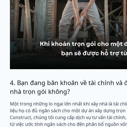
4. Bạn đang băn khoăn về tài chính và 
nhà trọn gói không?
Một trong những lo ngại lớn nhất khi xây nhà là tài c
liệu họ có đủ ngân sách cho một dự án xây dựng trọn 
Construct, chúng tôi cung cấp dịch vụ tư vấn tài chính,
từ việc ước tính ngân sách cho đến phân bổ nguồn vốn