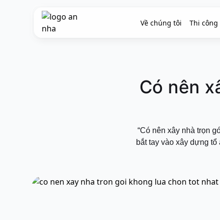
Về chúng tôi
Thi công
Về chúng tôi
Thi công xây dựng
Đối tác thiết kế
Dự án
Có nên xâ
Nhật kí thi công
Mẫu nhà
Liên hệ
“Có nên xây nhà trọn g
bắt tay vào xây dựng tổ 