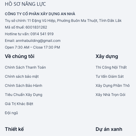
HỒ SƠ NĂNG LỰC
CÔNG TY CỔ PHẦN XÂY DỰNG AN NHÀ
Trụ sở chính:
11 Đặng Vũ Hiệp, Phường Buôn Ma Thuột, Tỉnh Đắk Lắk
Mã số thuế:
6001831262
Hotline tư vấn:
0914 541 919
Email:
annhabuilding@gmail.com
Open 7:30 AM – Close 17:30 PM
Về chúng tôi
Xây dựng
Chính Sách Thanh Toán
Thi Công Nội Thất
Chính sách bảo mật
Tư Vấn Giám Sát
Chính Sách Bảo Hành
Xây Dựng Phần Thô
Tiêu Chuẩn Xây Dựng
Xây Nhà Trọn Gói
Giá Trị Khác Biệt
Đội ngũ
Thiết kế
Dự án xanh