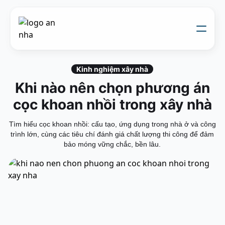
Về chúng tôi
Thi công xây dựng
Kinh nghiệm xây nhà
Đối tác thiết kế
Khi nào nên chọn phương án
Dự án
Nhật kí thi công
cọc khoan nhồi trong xây nhà
Mẫu nhà
Liên hệ
Tìm hiểu cọc khoan nhồi: cấu tạo, ứng dụng trong nhà ở và công
trình lớn, cùng các tiêu chí đánh giá chất lượng thi công để đảm
bảo móng vững chắc, bền lâu.