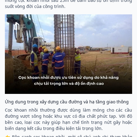
móng cọc khoan nhồi sâu 25m để đảm bảo sự ổn định trong
suốt vòng đời của công trình.
Ứng dụng trong xây dựng cầu đường và hạ tầng giao thông
Cọc khoan nhồi thường được dùng làm móng cho các cầu
đường vượt sông hoặc khu vực có địa chất phức tạp. Với độ
bền cao, loại cọc này giúp hạn chế tình trạng nứt gãy hoặc
biến dạng kết cấu trong điều kiện tải trọng lớn.
👉 Bên cạnh cọc khoan nhồi, mời cô chú anh chị tham khảo