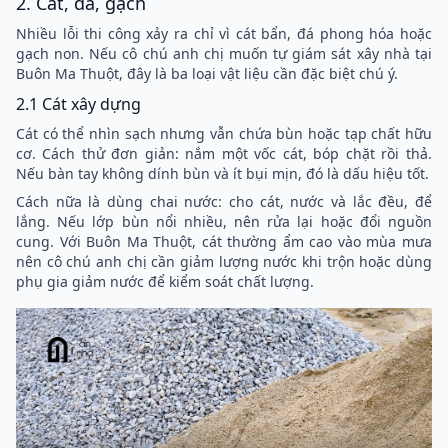
2. Cát, đá, gạch
Nhiều lỗi thi công xảy ra chỉ vì cát bẩn, đá phong hóa hoặc
gạch non. Nếu cô chú anh chị muốn tự giám sát xây nhà tại
Buôn Ma Thuột, đây là ba loại vật liệu cần đặc biệt chú ý.
2.1 Cát xây dựng
Cát có thể nhìn sạch nhưng vẫn chứa bùn hoặc tạp chất hữu
cơ. Cách thử đơn giản: nắm một vốc cát, bóp chặt rồi thả.
Nếu bàn tay không dính bùn và ít bụi mịn, đó là dấu hiệu tốt.
Cách nữa là dùng chai nước: cho cát, nước và lắc đều, để
lắng. Nếu lớp bùn nổi nhiều, nên rửa lại hoặc đổi nguồn
cung. Với Buôn Ma Thuột, cát thường ẩm cao vào mùa mưa
nên cô chú anh chị cần giảm lượng nước khi trộn hoặc dùng
phụ gia giảm nước để kiểm soát chất lượng.