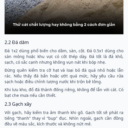
2.2 Đá dăm
Đá 1x2 dùng phổ biến cho dầm, sàn, cột. Đá 0.5x1 dùng cho
sàn mỏng hoặc khu vực có cốt thép dày. Đá tốt là đá khô,
sạch, có sắc cạnh nhưng không vụn nát khi bóp nhẹ.
Đừng quên kiểm tra cỡ hạt và loại bỏ đá quá nhỏ hoặc lẫn
rác. Nếu thấy đá bẩn hoặc ướt quá mức, hãy yêu cầu rửa
sạch hoặc điều chỉnh lượng nước khi trộn bê tông.
Khi lưu kho, đổ đá thành đống riêng, không để lẫn với cát. Có
bạt che mưa nếu cần thiết.
2.3 Gạch xây
Với gạch, hãy kiểm tra âm thanh khi gõ. Gạch tốt sẽ phát ra
tiếng “thanh” thay vì “bụp” đục. Nhìn ngoài, gạch cần đồng
đều về màu sắc, kích thước và không nứt mẻ.