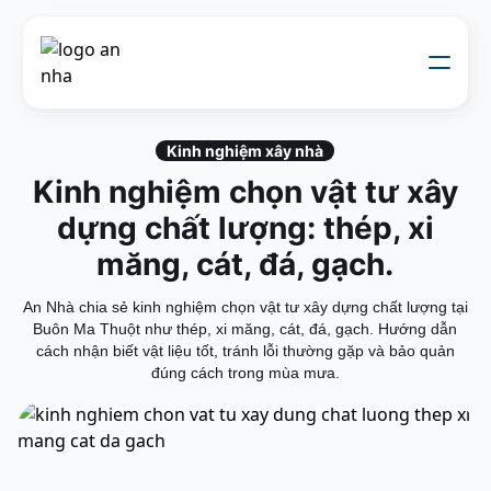
Về chúng tôi
Thi công xây dựng
Kinh nghiệm xây nhà
Đối tác thiết kế
Kinh nghiệm chọn vật tư xây
Dự án
Nhật kí thi công
dựng chất lượng: thép, xi
Mẫu nhà
Liên hệ
măng, cát, đá, gạch.
An Nhà chia sẻ kinh nghiệm chọn vật tư xây dựng chất lượng tại
Buôn Ma Thuột như thép, xi măng, cát, đá, gạch. Hướng dẫn
cách nhận biết vật liệu tốt, tránh lỗi thường gặp và bảo quản
đúng cách trong mùa mưa.