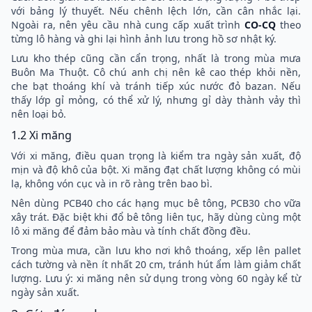
với bảng lý thuyết. Nếu chênh lệch lớn, cần cân nhắc lại.
Ngoài ra, nên yêu cầu nhà cung cấp xuất trình
CO-CQ
theo
từng lô hàng và ghi lại hình ảnh lưu trong hồ sơ nhật ký.
Lưu kho thép cũng cần cẩn trọng, nhất là trong mùa mưa
Buôn Ma Thuột. Cô chú anh chị nên kê cao thép khỏi nền,
che bạt thoáng khí và tránh tiếp xúc nước đỏ bazan. Nếu
thấy lớp gỉ mỏng, có thể xử lý, nhưng gỉ dày thành vảy thì
nên loại bỏ.
1.2 Xi măng
Với xi măng, điều quan trọng là kiểm tra ngày sản xuất, độ
mịn và độ khô của bột. Xi măng đạt chất lượng không có mùi
lạ, không vón cục và in rõ ràng trên bao bì.
Nên dùng PCB40 cho các hạng mục bê tông, PCB30 cho vữa
xây trát. Đặc biệt khi đổ bê tông liên tục, hãy dùng cùng một
lô xi măng để đảm bảo màu và tính chất đồng đều.
Trong mùa mưa, cần lưu kho nơi khô thoáng, xếp lên pallet
cách tường và nền ít nhất 20 cm, tránh hút ẩm làm giảm chất
lượng. Lưu ý: xi măng nên sử dụng trong vòng 60 ngày kể từ
ngày sản xuất.