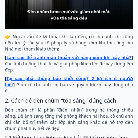
👉 Ngoài vấn đề kỹ thuật khi lắp đèn, cô chú anh chị cũng
nên lưu ý các yếu tố pháp lý và hàng xóm khi thi công. An
Nhà mời tham khảo thêm:
[
Làm sao để tránh mâu thuẫn với hàng xóm khi xây nhà?
]
Các tình huống thực tế và giải pháp khéo léo để xây dựng êm
đẹp.
[
Tại sao phải thông báo khởi công? 2 lợi ích ít người
biết
]
Giúp cô chú anh chị bảo vệ quyền lợi khi xây dựng nhà
ở.
2. Cách để đèn chùm “tỏa sáng” đúng cách
Đèn chùm chỉ là phần “điểm nhấn” trong hệ thống chiếu
sáng. Để ánh sáng tổng thể phòng khách hài hòa, cô chú anh
chị cần bố trí thêm các lớp ánh sáng khác để hỗ trợ đèn
chùm phát huy hết vẻ đẹp.
2.1 Kết hợp downlight và khe hắt để bổ trợ ánh sáng