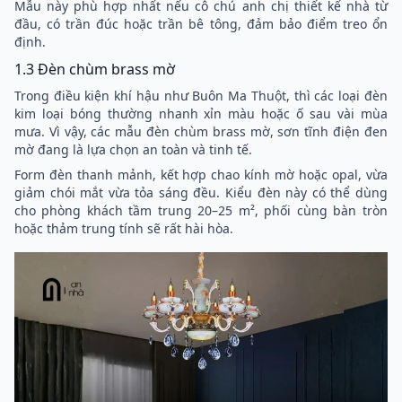
Mẫu này phù hợp nhất nếu cô chú anh chị thiết kế nhà từ
đầu, có trần đúc hoặc trần bê tông, đảm bảo điểm treo ổn
định.
1.3 Đèn chùm brass mờ
Trong điều kiện khí hậu như Buôn Ma Thuột, thì các loại đèn
kim loại bóng thường nhanh xỉn màu hoặc ố sau vài mùa
mưa. Vì vậy, các mẫu đèn chùm brass mờ, sơn tĩnh điện đen
mờ đang là lựa chọn an toàn và tinh tế.
Form đèn thanh mảnh, kết hợp chao kính mờ hoặc opal, vừa
giảm chói mắt vừa tỏa sáng đều. Kiểu đèn này có thể dùng
cho phòng khách tầm trung 20–25 m², phối cùng bàn tròn
hoặc thảm trung tính sẽ rất hài hòa.