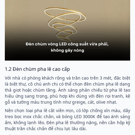
1.2 Đèn chùm pha lê cao cấp
Với nhà có phòng khách rộng và
trần cao trên 3 mét, đặc biệt
là biệt thự, cô chú anh chị có thể chọn đèn chùm pha lê dạng
thả giọt hoặc chùm tầng. Ánh sáng phản chiếu từ pha lê tạo
hiệu ứng sang trọng, phù hợp khi dùng với đèn rọi tranh, kệ
gỗ và tường màu trung tính như greige, cát, olive nhạt.
Nên chọn loại pha lê cắt viền mịn, có lớp chống xỉn màu, dây
treo bọc inox chắc chắn, và bóng LED 3000K để tạo ánh sáng
ấm, không lạnh lẽo. Đèn pha lê thường nặng, nên cần hộp kỹ
thuật trần chắc chắn để chịu lực lâu dài.