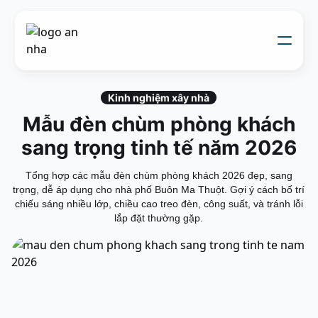
Về chúng tôi
Thi công xây dựng
Kinh nghiệm xây nhà
Đối tác thiết kế
Mẫu đèn chùm phòng khách
Dự án
Nhật kí thi công
sang trọng tinh tế năm 2026
Mẫu nhà
Liên hệ
Tổng hợp các mẫu đèn chùm phòng khách 2026 đẹp, sang
trọng, dễ áp dụng cho nhà phố Buôn Ma Thuột. Gợi ý cách bố trí
chiếu sáng nhiều lớp, chiều cao treo đèn, công suất, và tránh lỗi
lắp đặt thường gặp.