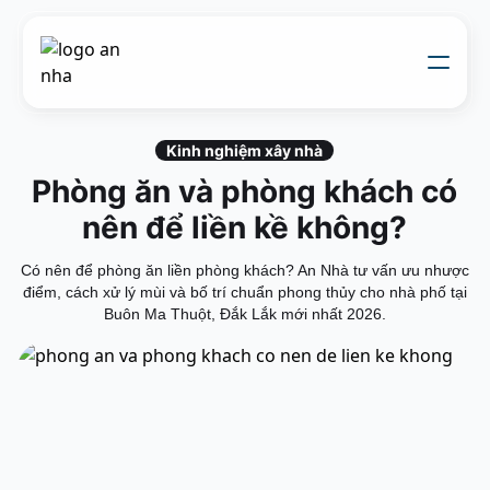
Về chúng tôi
Thi công xây dựng
Kinh nghiệm xây nhà
Đối tác thiết kế
Phòng ăn và phòng khách có
Dự án
Nhật kí thi công
nên để liền kề không?
Mẫu nhà
Liên hệ
Có nên để phòng ăn liền phòng khách? An Nhà tư vấn ưu nhược
điểm, cách xử lý mùi và bố trí chuẩn phong thủy cho nhà phố tại
Buôn Ma Thuột, Đắk Lắk mới nhất 2026.