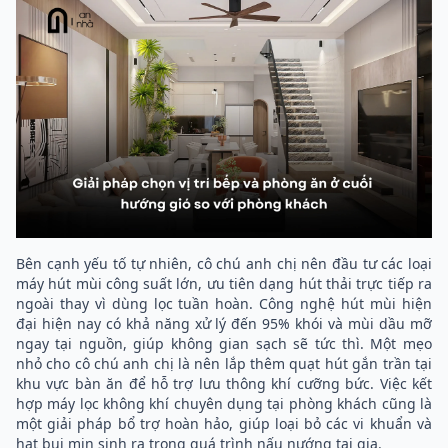
Bên cạnh yếu tố tự nhiên, cô chú anh chị nên đầu tư các loại
máy hút mùi công suất lớn, ưu tiên dạng hút thải trực tiếp ra
ngoài thay vì dùng lọc tuần hoàn. Công nghệ hút mùi hiện
đại hiện nay có khả năng xử lý đến 95% khói và mùi dầu mỡ
ngay tại nguồn, giúp không gian sạch sẽ tức thì. Một mẹo
nhỏ cho cô chú anh chị là nên lắp thêm quạt hút gắn trần tại
khu vực bàn ăn để hỗ trợ lưu thông khí cưỡng bức. Việc kết
hợp máy lọc không khí chuyên dụng tại phòng khách cũng là
một giải pháp bổ trợ hoàn hảo, giúp loại bỏ các vi khuẩn và
hạt bụi mịn sinh ra trong quá trình nấu nướng tại gia.