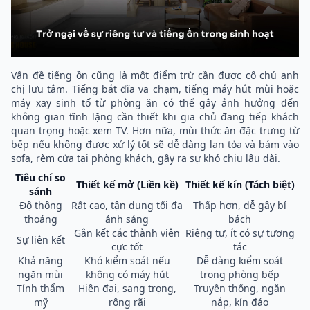
Vấn đề tiếng ồn cũng là một điểm trừ cần được cô chú anh
chị lưu tâm. Tiếng bát đĩa va chạm, tiếng máy hút mùi hoặc
máy xay sinh tố từ phòng ăn có thể gây ảnh hưởng đến
không gian tĩnh lặng cần thiết khi gia chủ đang tiếp khách
quan trọng hoặc xem TV. Hơn nữa, mùi thức ăn đặc trưng từ
bếp nếu không được xử lý tốt sẽ dễ dàng lan tỏa và bám vào
sofa, rèm cửa tại phòng khách, gây ra sự khó chịu lâu dài.
Tiêu chí so
Thiết kế mở (Liền kề)
Thiết kế kín (Tách biệt)
sánh
Độ thông
Rất cao, tận dụng tối đa
Thấp hơn, dễ gây bí
thoáng
ánh sáng
bách
Gắn kết các thành viên
Riêng tư, ít có sự tương
Sự liên kết
cực tốt
tác
Khả năng
Khó kiểm soát nếu
Dễ dàng kiểm soát
ngăn mùi
không có máy hút
trong phòng bếp
Tính thẩm
Hiện đại, sang trọng,
Truyền thống, ngăn
mỹ
rộng rãi
nắp, kín đáo