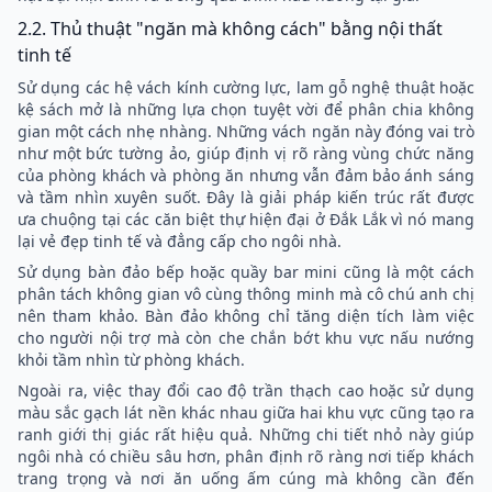
2.2. Thủ thuật "ngăn mà không cách" bằng nội thất
tinh tế
Sử dụng các hệ vách kính cường lực, lam gỗ nghệ thuật hoặc
kệ sách mở là những lựa chọn tuyệt vời để phân chia không
gian một cách nhẹ nhàng. Những vách ngăn này đóng vai trò
như một bức tường ảo, giúp định vị rõ ràng vùng chức năng
của phòng khách và phòng ăn nhưng vẫn đảm bảo ánh sáng
và tầm nhìn xuyên suốt. Đây là giải pháp kiến trúc rất được
ưa chuộng tại các căn biệt thự hiện đại ở Đắk Lắk vì nó mang
lại vẻ đẹp tinh tế và đẳng cấp cho ngôi nhà.
Sử dụng bàn đảo bếp hoặc quầy bar mini cũng là một cách
phân tách không gian vô cùng thông minh mà cô chú anh chị
nên tham khảo. Bàn đảo không chỉ tăng diện tích làm việc
cho người nội trợ mà còn che chắn bớt khu vực nấu nướng
khỏi tầm nhìn từ phòng khách.
Ngoài ra, việc thay đổi cao độ trần thạch cao hoặc sử dụng
màu sắc gạch lát nền khác nhau giữa hai khu vực cũng tạo ra
ranh giới thị giác rất hiệu quả. Những chi tiết nhỏ này giúp
ngôi nhà có chiều sâu hơn, phân định rõ ràng nơi tiếp khách
trang trọng và nơi ăn uống ấm cúng mà không cần đến