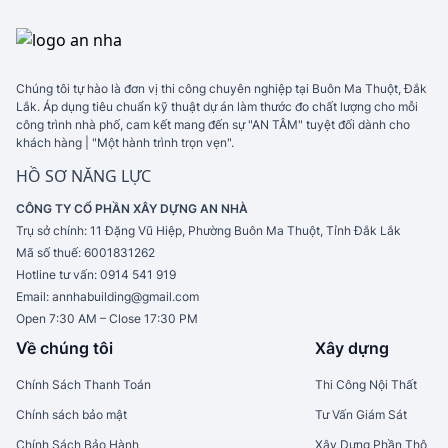
Chúng tôi tự hào là đơn vị thi công chuyên nghiệp tại Buôn Ma Thuột, Đắk
Lắk. Áp dụng tiêu chuẩn kỹ thuật dự án làm thước đo chất lượng cho mỗi
công trình nhà phố, cam kết mang đến sự "AN TÂM" tuyệt đối dành cho
khách hàng | "Một hành trình trọn vẹn".
HỒ SƠ NĂNG LỰC
CÔNG TY CỔ PHẦN XÂY DỰNG AN NHÀ
Trụ sở chính:
11 Đặng Vũ Hiệp, Phường Buôn Ma Thuột, Tỉnh Đắk Lắk
Mã số thuế:
6001831262
Hotline tư vấn:
0914 541 919
Email:
annhabuilding@gmail.com
Open 7:30 AM – Close 17:30 PM
Về chúng tôi
Xây dựng
Chính Sách Thanh Toán
Thi Công Nội Thất
Chính sách bảo mật
Tư Vấn Giám Sát
Chính Sách Bảo Hành
Xây Dựng Phần Thô