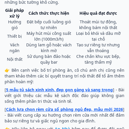
những bức tường khô cứng.
Giải pháp
Cách thức thực hiện
Hiệu quả đạt được
xử lý
Hướng
Đặt bếp cuối luồng gió
Thoát mùi tự động,
gió
tự nhiên
không bám nội thất
Máy hút mùi công suất
Loại bỏ khói và dầu mỡ
Thiết bị
lớn (1000m3/h)
tại chỗ
Vách
Dùng lam gỗ hoặc vách
Tạo sự riêng tư nhưng
ngăn
kính mờ
vẫn thoáng
Sử dụng bàn đảo hoặc
Che chắn khu vực bếp,
Nội thất
quầy bar
tăng thẩm mỹ
👉 Bên cạnh việc bố trí phòng ăn, cô chú anh chị cũng nên
tham khảo thêm các bí quyết trang trí nội thất để tổ ấm thêm
phần hoàn mỹ:
[
5 mẫu tủ sách xinh xinh, đẹp gọn gàng và sang trọng
] - Bài
viết giới thiệu các mẫu kệ sách độc đáo giúp không gian
sống thêm phần tri thức và tinh tế.
[
Cách lựa chọn rèm cửa sổ phòng ngủ đẹp, mẫu mới 2026
]
- Bài viết cung cấp xu hướng chọn rèm cửa mới nhất để đảm
bảo sự riêng tư và giấc ngủ ngon cho gia đình.
👉 Hãy liên hệ ngay với
An Nhà
hôm nay để được đội ngũ